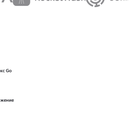
екс Go
ожение