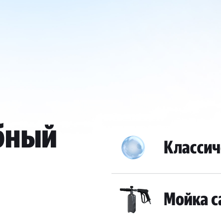
бный
Классич
Мойка 