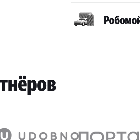
Робомо
ртнёров