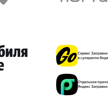
обиля
Сервис Заправки
в супераппе Янд
е
Отдельное прил
Яндекс Заправки