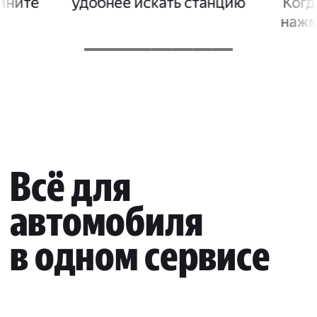
дините
удобнее искать станцию
Когд
нажм
Всё для
автомобиля
в одном сервисе