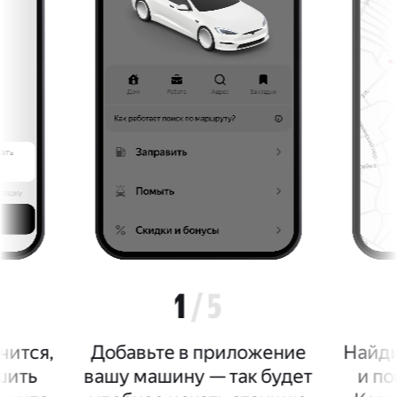
1
/ 5
чится,
Добавьте в приложение
Найди
шить
вашу машину —
так будет
и по